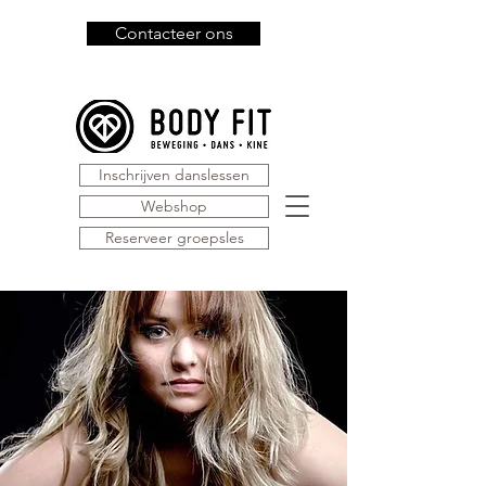
Contacteer ons
Inschrijven danslessen
Webshop
Reserveer groepsles