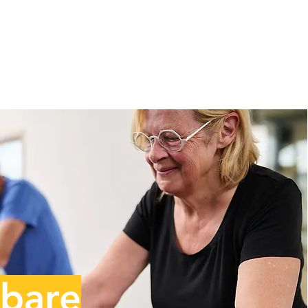
llingen
,
lbare