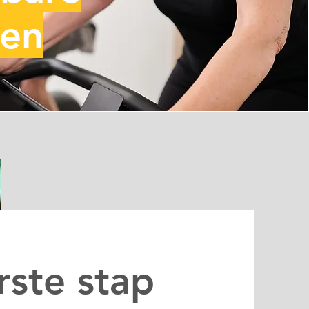
len
rste stap