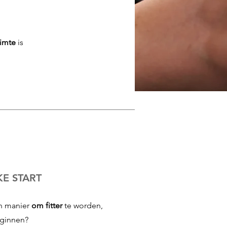
uimte
is
KE START
en manier
om fitter
te worden,
eginnen?