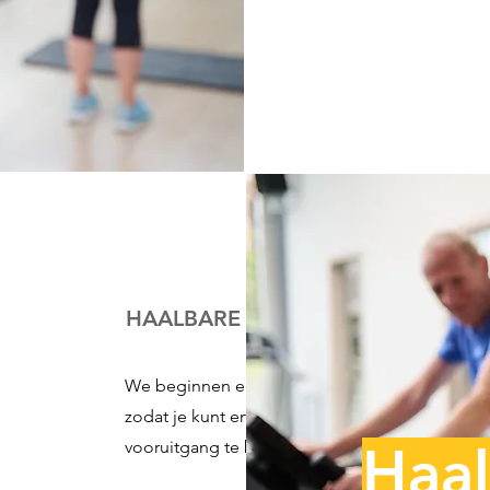
HAALBARE DOELEN
We beginnen eenvoudig, met
haalbare doelste
zodat je kunt ervaren
hoe goed het voelt
om
vooruitgang te boeken.
Haa