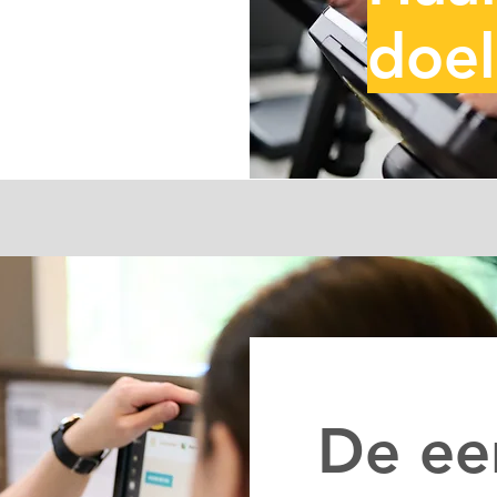
doe
De ee