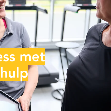
 mensen
n
op hun
chzelf.
ess met
thulp