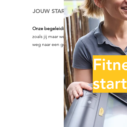
JOUW STARTHULP
Onze begeleiding
is speciaal ontworpen voor
zoals jij
maar wel graag
geholpen willen worde
weg naar een gezondere en fittere versie van zi
Fitn
star