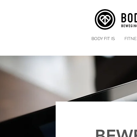
BODY FIT IS
FITN
BEW