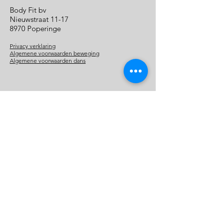
Body Fit bv
Nieuwstraat 11-17
8970 Poperinge
Privacy verklaring
Algemene voorwaarden beweging
Algemene voorwaarden dans
Bel ons
+32 (0) 57 33 57 43
info@bodyfit.be
BE 0880.414.461
Volg ons