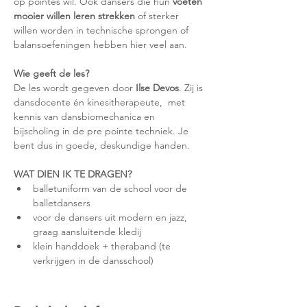
op pointes wil. Ook dansers die hun 
voeten 
mooier willen leren strekken
 of sterker 
willen worden in technische sprongen of 
balansoefeningen hebben hier veel aan.
Wie geeft de les?
De les wordt gegeven door 
Ilse Devos
. Zij is 
dansdocente én kinesitherapeute,  met 
kennis van dansbiomechanica en 
bijscholing in de pre pointe techniek. Je 
bent dus in goede, deskundige handen.
WAT DIEN IK TE DRAGEN?
balletuniform van de school voor de 
balletdansers
voor de dansers uit modern en jazz, 
graag aansluitende kledij
klein handdoek + theraband (te 
verkrijgen in de dansschool)