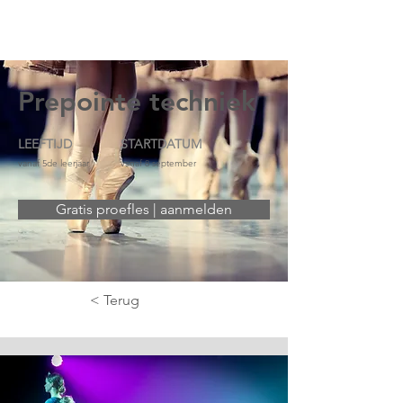
Prepointe techniek
LEEFTIJD
STARTDATUM
vanaf 5de leerjaar
vanaf 8 september
Gratis proefles | aanmelden
< Terug