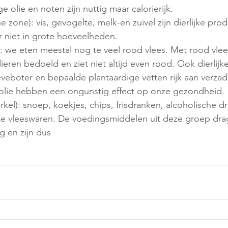
e olie en noten zijn nuttig maar calorierijk.
ne zone): vis, gevogelte, melk-en zuivel zijn dierlijke pro
er niet in grote hoeveelheden.
): we eten meestal nog te veel rood vlees. Met rood vlee
eren bedoeld en ziet niet altijd even rood. Ook dierlijke
eboter en bepaalde plantaardige vetten rijk aan verzad
olie hebben een ongunstig effect op onze gezondheid.
irkel): snoep, koekjes, chips, frisdranken, alcoholische 
e vleeswaren. De voedingsmiddelen uit deze groep drage
 en zijn dus