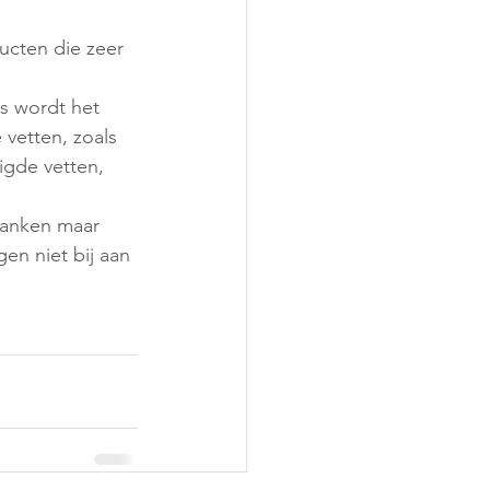
ducten die zeer 
s wordt het 
 vetten, zoals 
igde vetten, 
dranken maar 
n niet bij aan 