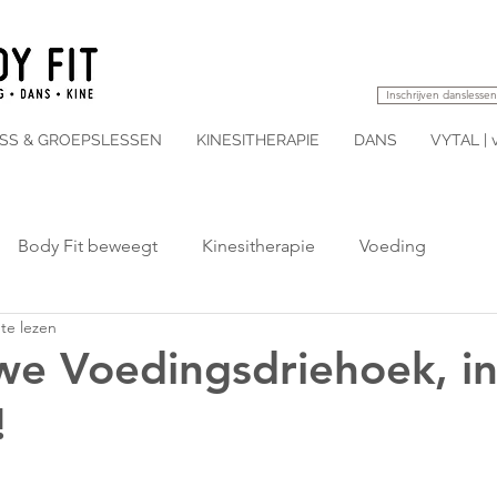
Inschrijven danslessen
ESS & GROEPSLESSEN
KINESITHERAPIE
DANS
VYTAL | 
Body Fit beweegt
Kinesitherapie
Voeding
te lezen
e Voedingsdriehoek, i
!