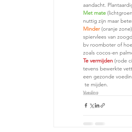
aandacht. Plantaardig
Met mate 
(lichtgroe
nuttig zijn maar bet
Minder
 (oranje zone
spiervlees van zoogdi
bv roomboter of hoev
zoals cocos-en palm
Te vermijden 
(rode c
tevens bewerkte vett
een gezonde voeding
 te mijden.
Voeding