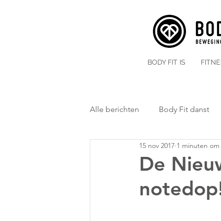
BODY FIT IS
FITN
Alle berichten
Body Fit danst
15 nov 2017
1 minuten om 
De Nieuw
notedop