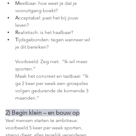
M
eetbaar: hoe weet je dat je 
vooruitgang boekt?
A
cceptabel: past het bij jouw 
leven?
R
ealistisch: is het haalbaar?
T
ijdsgebonden: tegen wanneer wil 
je dit bereiken?
Voorbeeld: Zeg niet:  “Ik wil meer 
sporten.”
Maak het concreet en tastbaar: “Ik 
ga 2 keer per week een groepsles 
volgen gedurende de komende 3 
maanden.”
2) Begin klein – en bouw op
Veel mensen starten te ambitieus: 
voorbeeld 5 keer per week sporten, 
streng dieet, alles tegelijk veranderen.