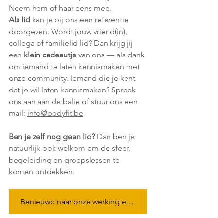
Neem hem of haar eens mee.
Als lid
 kan je bij ons een referentie 
doorgeven. Wordt jouw vriend(in), 
collega of familielid lid? Dan krijg jij 
een 
klein cadeautje
 van ons — als dank 
om iemand te laten kennismaken met 
onze community. Iemand die je kent 
dat je wil laten kennismaken? Spreek 
ons aan aan de balie of stuur ons een 
mail: 
info@bodyfit.be
Ben je zelf nog geen lid?
 Dan ben je 
natuurlijk ook welkom om de sfeer, 
begeleiding en groepslessen te 
komen ontdekken.
Benieuwd naar onze werking en wil je kennismaken? Klik hier