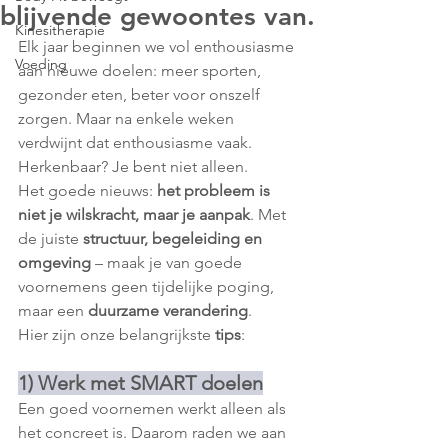
blijvende gewoontes van.
Kinesitherapie
Elk jaar beginnen we vol enthousiasme 
Voeding
aan nieuwe doelen: meer sporten, 
gezonder eten, beter voor onszelf 
zorgen. Maar na enkele weken 
verdwijnt dat enthousiasme vaak. 
Herkenbaar? Je bent niet alleen.
Het goede nieuws: 
het probleem is 
niet je wilskracht, maar je aanpak
. Met 
de juiste 
structuur, begeleiding en 
omgeving
 – maak je van goede 
voornemens geen tijdelijke poging, 
maar een 
duurzame verandering
.
Hier zijn onze belangrijkste 
tips
:
1) Werk met SMART doelen
Een goed voornemen werkt alleen als 
het concreet is. Daarom raden we aan 