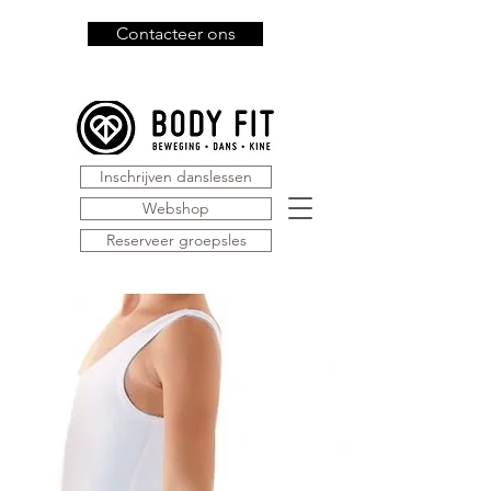
Contacteer ons
Inschrijven danslessen
Webshop
Reserveer groepsles