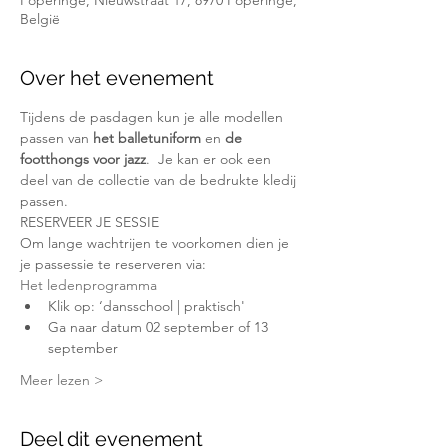
Poperinge, Nieuwstraat 17, 8970 Poperinge,
België
Over het evenement
Tijdens de pasdagen kun je alle modellen 
passen van 
het balletuniform
 en 
de 
footthongs voor jazz
.  Je kan er ook een 
deel van de collectie van de bedrukte kledij 
passen.
RESERVEER JE SESSIE
Om lange wachtrijen te voorkomen dien je 
je passessie te reserveren via:
Het ledenprogramma
Klik op: ‘dansschool | praktisch'
Ga naar datum 02 september of 13 
september
Meer lezen >
Deel dit evenement