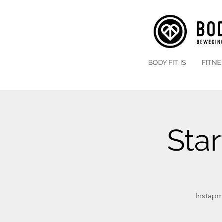
BODY FIT IS
FITN
Sta
Instapm