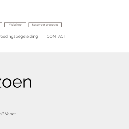
Webshop
Reserveer groepsles
voedingsbegeleiding
CONTACT
zoen
s? Vanaf