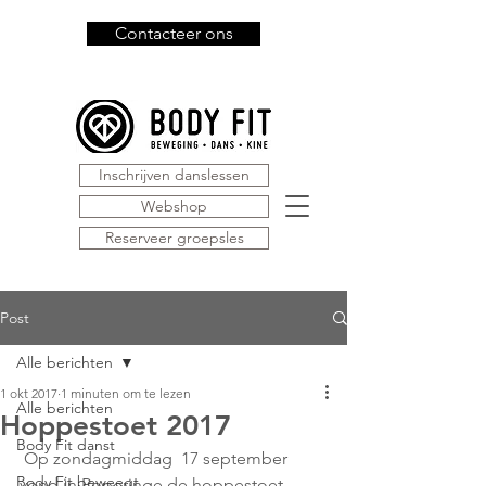
Contacteer ons
Inschrijven danslessen
Webshop
Reserveer groepsles
Post
Alle berichten
1 okt 2017
1 minuten om te lezen
Alle berichten
Hoppestoet 2017
Body Fit danst
 Op zondagmiddag  17 september 
Body Fit beweegt
vond in Poperinge de hoppestoet 