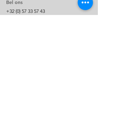
Bel ons
+32 (0) 57 33 57 43
info@bodyfit.be
BE 0880.414.461
Volg ons