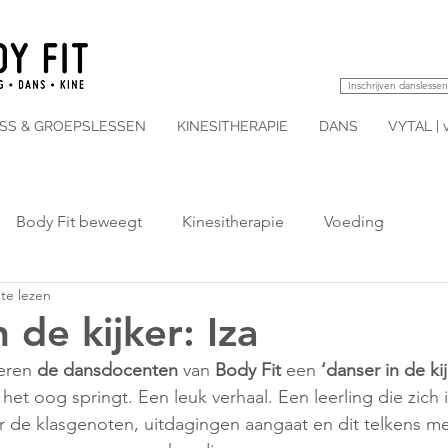
Inschrijven danslessen
ESS & GROEPSLESSEN
KINESITHERAPIE
DANS
VYTAL | 
Body Fit beweegt
Kinesitherapie
Voeding
te lezen
 de kijker: Iza
eren 
de dansdocenten
 van 
Body Fit
 een 
‘danser in de kij
 het oog springt. Een leuk verhaal. Een leerling die zich 
oor de klasgenoten, uitdagingen aangaat en dit telkens me