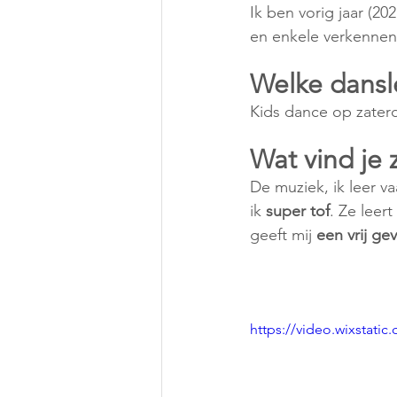
Ik ben vorig jaar (20
en enkele verkennend
Welke dansle
Kids dance op zaterda
Wat vind je 
De muziek, ik leer va
ik 
super tof
. Ze leer
geeft mij 
een vrij ge
https://video.wixstat