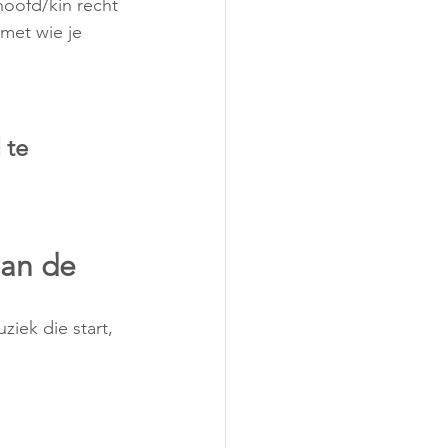
hoofd/kin recht 
met wie je 
 te 
iek die start, 