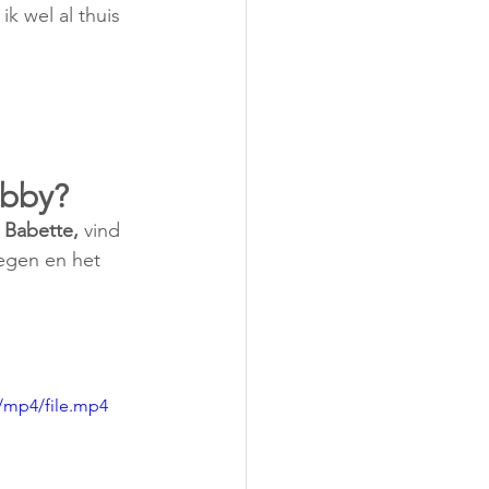
k wel al thuis 
obby? 
 Babette,
 vind 
wegen en het 
/mp4/file.mp4