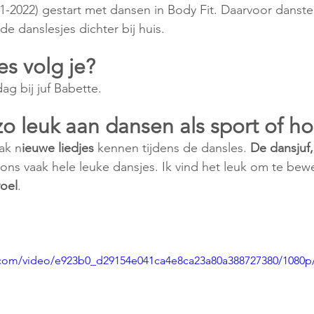
21-2022) gestart met dansen in Body Fit. Daarvoor danste i
e danslesjes dichter bij huis. 
s volg je?
g bij juf Babette. 
zo leuk aan dansen als sport of h
ak n
ieuwe liedjes
 kennen tijdens de dansles. 
De dansjuf,
t ons vaak hele leuke dansjes. Ik vind het leuk om te be
voel
.
ic.com/video/e923b0_d29154e041ca4e8ca23a80a388727380/1080p