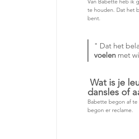
Van Babette heb ik g
te houden. Dat het be
bent. 
" Dat het bela
voelen 
met wi
 Wat is je leukste (of grappigste) herinnering aan de 
dansles of a
Babette begon af te t
begon er reclame. 