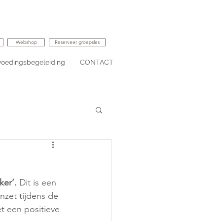
Webshop
Reserveer groepsles
voedingsbegeleiding
CONTACT
ker’.
 Dit is een 
inzet tijdens de 
t een positieve 