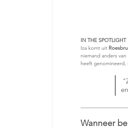
IN THE SPOTLIGHT
Iza komt uit 
Roesbr
niemand anders van 
heeft genomineerd, i
 "Ze is supergemotiveerd en zo vriendelijk tegen mij 
en
Wanneer ben