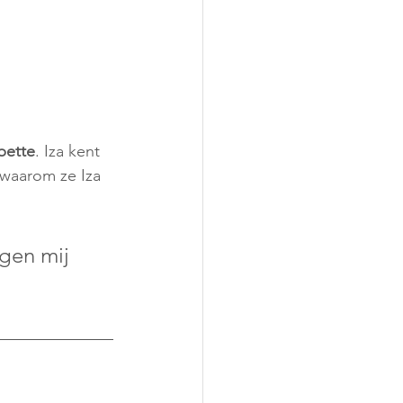
bette
. Iza kent 
waarom ze Iza 