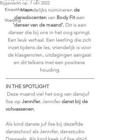
Bijgewerkt op:
7 okt 2022
Kinesitherapie
 Maandelijks nomineren 
de 
dansdocenten
 van 
Body Fit
 een 
Voeding
‘danser van de maand’.
 Dit is een 
danser die bij ons in het oog springt. 
Een leuk verhaal. Een leerling die zich 
inzet tijdens de les, vriendelijk is voor 
de klasgenoten, uitdagingen aangaat 
en dit telkens met een positieve 
houding.
IN THE SPOTLIGHT
 Deze maand viel het oog van dansjuf 
Ilse op 
Jennifer.
 Jennifer 
danst bij de 
volwassenen
. 
Als kind danste juf Ilse bij dezelfde 
dansschool als Jennifer, dansstudio 
Danneels. Als kind keek juf Ilse altijd 