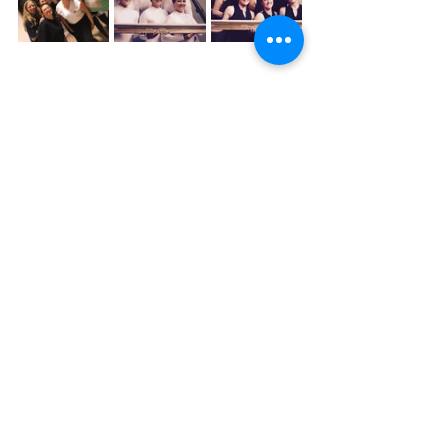
#bodyfit
#dans
danslessen
Body Fit danst
Body Fit beweegt