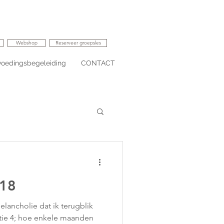
Webshop
Reserveer groepsles
voedingsbegeleiding
CONTACT
018
lancholie dat ik terugblik
tie 4; hoe enkele maanden