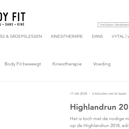
Inschrijven danslessen
ESS & GROEPSLESSEN
KINESITHERAPIE
DANS
VYTAL | 
Body Fit beweegt
Kinesitherapie
Voeding
17 okt 2018
3 minuten om te lezen
Highlandrun 2
Het is toch met de nodige me
op de Highlandrun 2018, edi