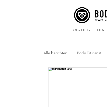
BODY FIT IS
FITN
Alle berichten
Body Fit danst