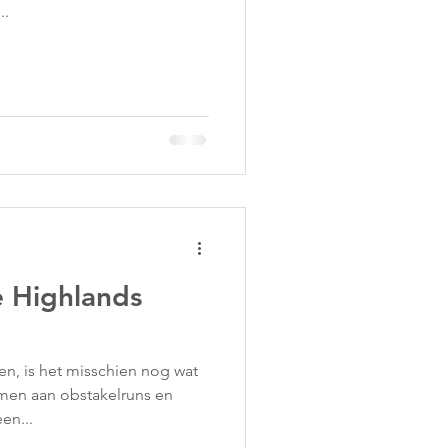
..
 Highlands
en, is het misschien nog wat
men aan obstakelruns en
en...