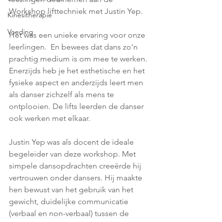
Workshop lifttechniek met Justin Yep.
Kinesitherapie
Voeding
Het was een unieke ervaring voor onze 
leerlingen.  En bewees dat dans zo'n 
prachtig medium is om mee te werken. 
Enerzijds heb je het esthetische en het 
fysieke aspect en anderzijds leert men 
als danser zichzelf als mens te 
ontplooien. De lifts leerden de danser 
ook werken met elkaar.
Justin Yep was als docent de ideale 
begeleider van deze workshop. Met 
simpele dansopdrachten creeërde hij 
vertrouwen onder dansers. Hij maakte 
hen bewust van het gebruik van het 
gewicht, duidelijke communicatie 
(verbaal en non-verbaal) tussen de 