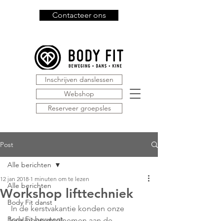
Contacteer ons
Inschrijven danslessen
Webshop
Reserveer groepsles
Post
Alle berichten
12 jan 2018
1 minuten om te lezen
Alle berichten
Workshop lifttechniek
Body Fit danst
 In de kerstvakantie konden onze 
Body Fit beweegt
leerlingen deelnemen aan de 