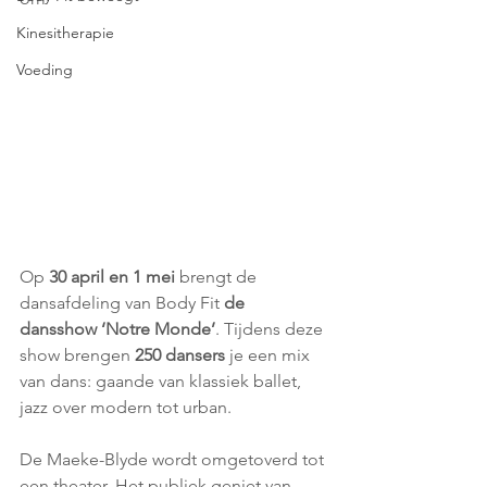
Kinesitherapie
Voeding
Op 
30 april en 1 mei
 brengt de 
dansafdeling van Body Fit 
de 
dansshow ‘Notre Monde’
. Tijdens deze 
show brengen 
250 dansers
 je een mix 
van dans: gaande van klassiek ballet, 
jazz over modern tot urban. 
De Maeke-Blyde wordt omgetoverd tot 
een theater. Het publiek geniet van 