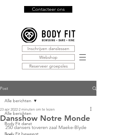
Contacteer ons
Inschrijven danslessen
Webshop
Reserveer groepsles
Post
Alle berichten
23 apr 2022
2 minuten om te lezen
Alle berichten
Dansshow Notre Monde
Body Fit danst
250 dansers toveren zaal Maeke-Blyde 
Body Fit beweegt
om