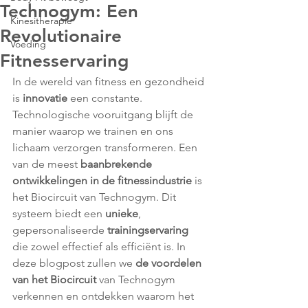
Technogym: Een
Kinesitherapie
Revolutionaire
Voeding
Fitnesservaring
In de wereld van fitness en gezondheid 
is 
innovatie
 een constante. 
Technologische vooruitgang blijft de 
manier waarop we trainen en ons 
lichaam verzorgen transformeren. Een 
van de meest 
baanbrekende 
ontwikkelingen in de fitnessindustrie
 is 
het Biocircuit van Technogym. Dit 
systeem biedt een 
unieke
, 
gepersonaliseerde 
trainingservaring
die zowel effectief als efficiënt is. In 
deze blogpost zullen we 
de voordelen 
van het Biocircuit
 van Technogym 
verkennen en ontdekken waarom het 