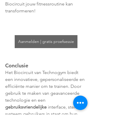
Biocircuit jouw fitnessroutine kan 
transformeren!
Aanmelden | gratis proefsessie
Conclusie
Het Biocircuit van Technogym biedt 
een innovatieve, gepersonaliseerde en 
efficiënte manier om te trainen. Door 
gebruik te maken van geavanceerde 
technologie en een 
gebruiksvriendelijke
 interface, stelt het 
systeem gebruikers in staat om hun 
fitnessdoelen snel en veilig te 
bereiken. Of je nu een
 doorgewinterde 