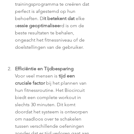
trainingsprogramma te creëren dat 
perfect is afgestemd op hun 
behoeften. D
it betekent dat
 elke 
s
essie geoptimalisee
rd is om de 
beste resultaten te behalen, 
ongeacht het fitnessniveau of de 
doelstellingen van de gebruiker.
Efficiëntie en Tijdbesparing
Voor veel mensen is
 tijd een 
cruciale factor 
bij het plannen van 
hun fitnessroutine. Het Biocircuit 
biedt een complete workout in 
slechts 30 minuten. Dit komt 
doordat het systeem is ontworpen 
om naadloos over te schakelen 
tussen verschillende oefeningen 
zonder dat er tijd verloren gaat aan 